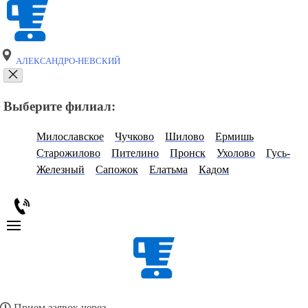
АЛЕКСАНДРО-НЕВСКИЙ
Выберите филиал:
Милославское
Чучково
Шилово
Ермишь
Старожилово
Пителино
Пронск
Ухолово
Гусь-
Железный
Сапожок
Елатьма
Кадом
Прием заявок через