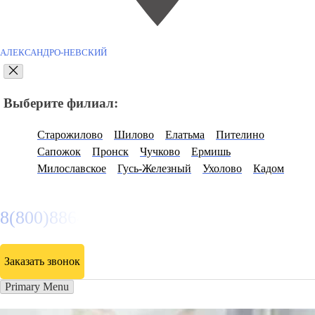
АЛЕКСАНДРО-НЕВСКИЙ
Выберите филиал:
Старожилово
Шилово
Елатьма
Пителино
Сапожок
Пронск
Чучково
Ермишь
Милославское
Гусь-Железный
Ухолово
Кадом
8(800)886486
Заказать звонок
Primary Menu