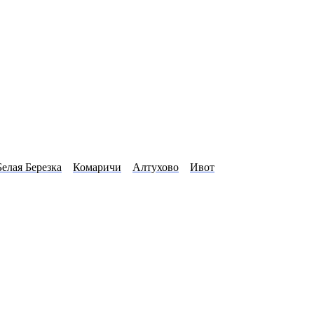
Белая Березка
Комаричи
Алтухово
Ивот