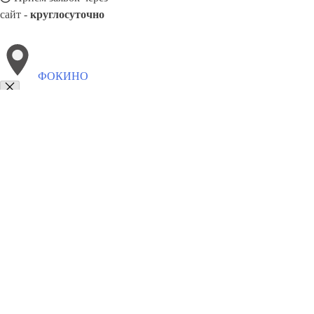
сайт -
круглосуточно
ФОКИНО
Выберите филиал:
Погар
Клетня
Белая Березка
Навля
Дубровка
Суз
8(800)886486
Заказать звонок
Блендеры в Фокине
Виды
Назначение
Цены
Сотрудничество
Контакты