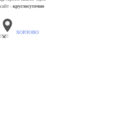
сайт -
круглосуточно
ХОРЛОВО
Выберите филиал:
Шаховская
Черкизово
Черусти
8(800)886486
Заказать звонок
Блендеры в Хорлове
Виды
Назначение
Цены
Сотрудничество
Контакт