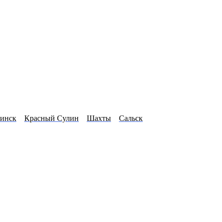
инск
Красный Сулин
Шахты
Сальск