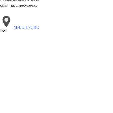
сайт -
круглосуточно
МИЛЛЕРОВО
Выберите филиал:
Морозовск
Красный Сулин
Семикаракорск
Шахты
8(800)886486
Заказать звонок
Блендеры в Миллерове
Виды
Назначение
Цены
Сотрудничество
Конта