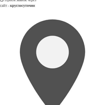
сайт -
круглосуточно