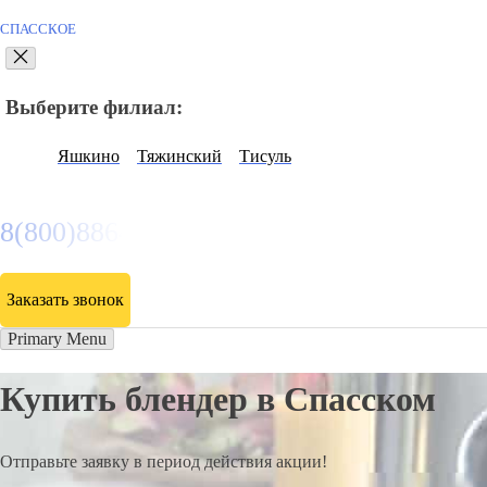
СПАССКОЕ
Выберите филиал:
Яшкино
Тяжинский
Тисуль
8(800)886486
Заказать звонок
Primary Menu
Купить блендер в Спасском
Отправьте заявку в период действия акции!