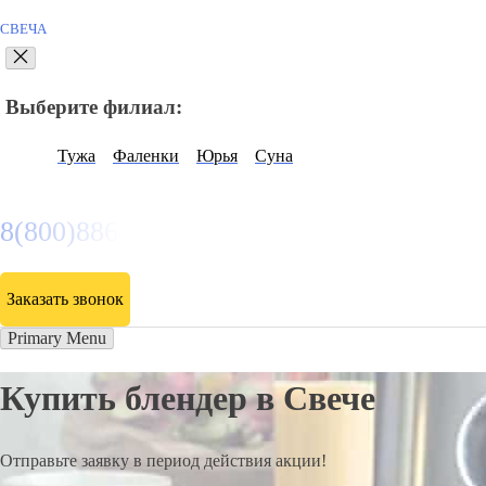
СВЕЧА
Выберите филиал:
Тужа
Фаленки
Юрья
Суна
8(800)886486
Заказать звонок
Primary Menu
Купить блендер в Свече
Отправьте заявку в период действия акции!