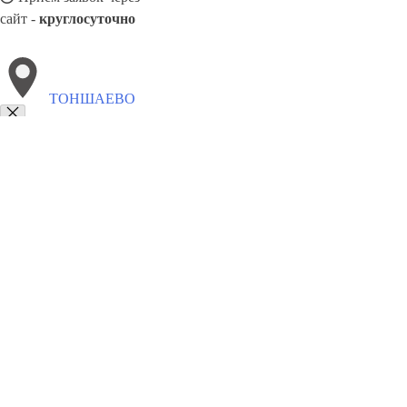
сайт -
круглосуточно
ТОНШАЕВО
Выберите филиал:
Шатки
Шаранга
8(800)886486
Заказать звонок
Блендеры в Тоншаеве
Виды
Назначение
Цены
Сотрудничество
Контак