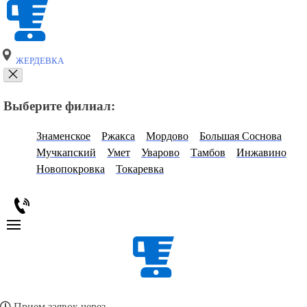
ЖЕРДЕВКА
Выберите филиал:
Знаменское
Ржакса
Мордово
Большая Соснова
Мучкапский
Умет
Уварово
Тамбов
Инжавино
Новопокровка
Токаревка
Прием заявок через