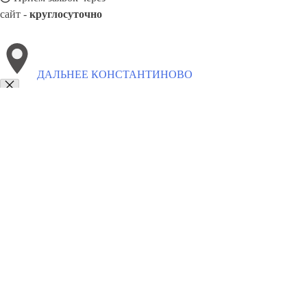
сайт -
круглосуточно
ДАЛЬНЕЕ КОНСТАНТИНОВО
Выберите филиал:
Сосновское
Лукино
Пильна
Шатки
Шаранга
Дос
8(800)886486
Заказать звонок
Блендеры в Дальнем Константинове
Виды
Назначение
Цены
Сотрудни