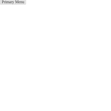
Primary Menu
Купить блендер в Ивановском
Отправьте заявку в период действия акции!
и получите бонус.