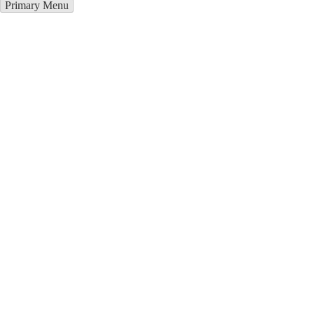
Primary Menu
Купить блендер в
Константиновске
Отправьте заявку в период действия акции!
и получите бонус.