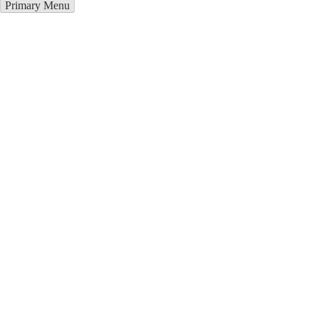
Primary Menu
Купить блендер в Поронайске
Отправьте заявку в период действия акции!
и получите бонус.