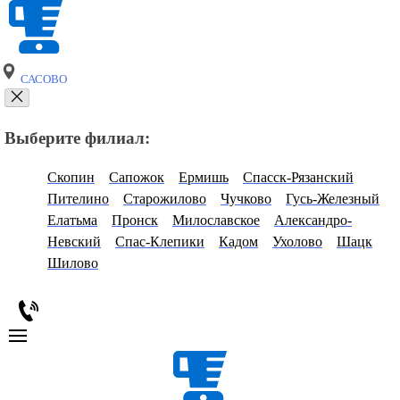
САСОВО
Выберите филиал:
Скопин
Сапожок
Ермишь
Спасск-Рязанский
Пителино
Старожилово
Чучково
Гусь-Железный
Елатьма
Пронск
Милославское
Александро-
Невский
Спас-Клепики
Кадом
Ухолово
Шацк
Шилово