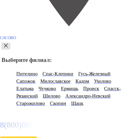
САСОВО
Выберите филиал:
Пителино
Спас-Клепики
Гусь-Железный
Сапожок
Милославское
Кадом
Ухолово
Елатьма
Чучково
Ермишь
Пронск
Спасск-
Рязанский
Шилово
Александро-Невский
Старожилово
Скопин
Шацк
8(800)886486