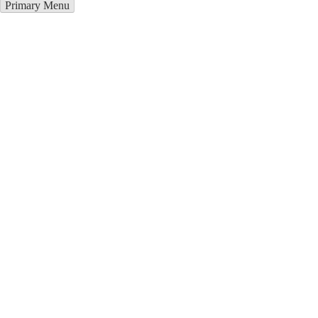
Primary Menu
Купить блендер в Стародубе
Отправьте заявку в период действия акции!
и получите бонус.