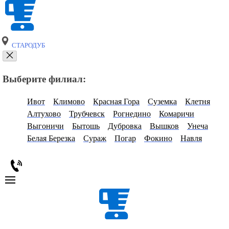
СТАРОДУБ
Выберите филиал:
Ивот
Климово
Красная Гора
Суземка
Клетня
Алтухово
Трубчевск
Рогнедино
Комаричи
Выгоничи
Бытошь
Дубровка
Вышков
Унеча
Белая Березка
Сураж
Погар
Фокино
Навля