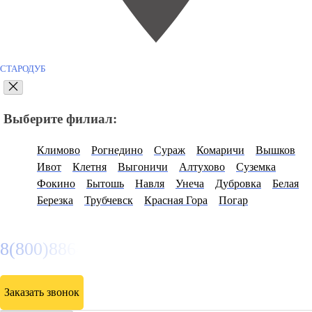
СТАРОДУБ
Выберите филиал:
Климово
Рогнедино
Сураж
Комаричи
Вышков
Ивот
Клетня
Выгоничи
Алтухово
Суземка
Фокино
Бытошь
Навля
Унеча
Дубровка
Белая
Березка
Трубчевск
Красная Гора
Погар
8(800)886486
Заказать звонок