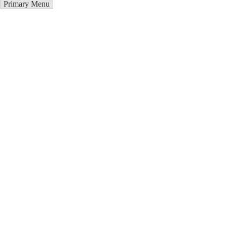
Primary Menu
Купить блендер в Пикалёве
Отправьте заявку в период действия акции!
и получите бонус.