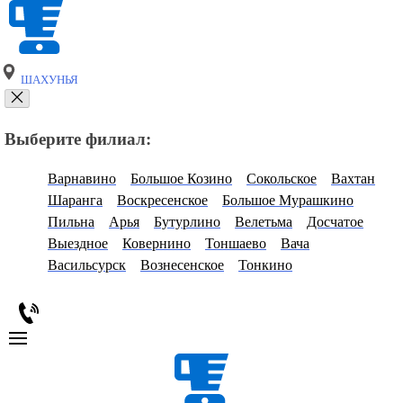
ШАХУНЬЯ
Выберите филиал:
Варнавино
Большое Козино
Сокольское
Вахтан
Шаранга
Воскресенское
Большое Мурашкино
Пильна
Арья
Бутурлино
Велетьма
Досчатое
Выездное
Ковернино
Тоншаево
Вача
Васильсурск
Вознесенское
Тонкино