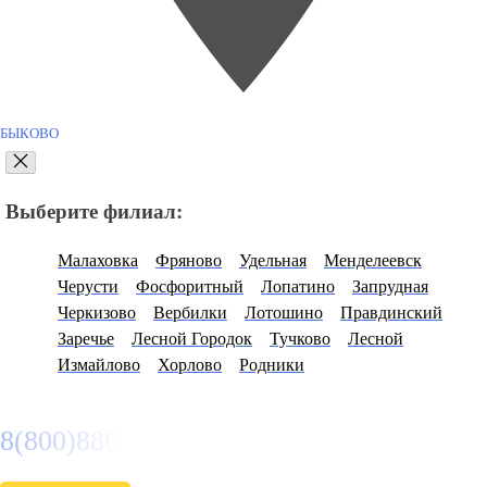
БЫКОВО
Выберите филиал:
Малаховка
Фряново
Удельная
Менделеевск
Черусти
Фосфоритный
Лопатино
Запрудная
Черкизово
Вербилки
Лотошино
Правдинский
Заречье
Лесной Городок
Тучково
Лесной
Измайлово
Хорлово
Родники
8(800)886486