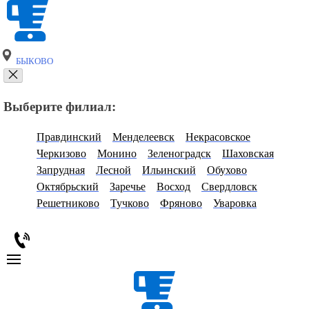
БЫКОВО
Выберите филиал:
Правдинский
Менделеевск
Некрасовское
Черкизово
Монино
Зеленоградск
Шаховская
Запрудная
Лесной
Ильинский
Обухово
Октябрьский
Заречье
Восход
Свердловск
Решетниково
Тучково
Фряново
Уваровка