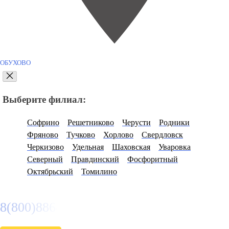
ОБУХОВО
Выберите филиал:
Софрино
Решетниково
Черусти
Родники
Фряново
Тучково
Хорлово
Свердловск
Черкизово
Удельная
Шаховская
Уваровка
Северный
Правдинский
Фосфоритный
Октябрьский
Томилино
8(800)886486