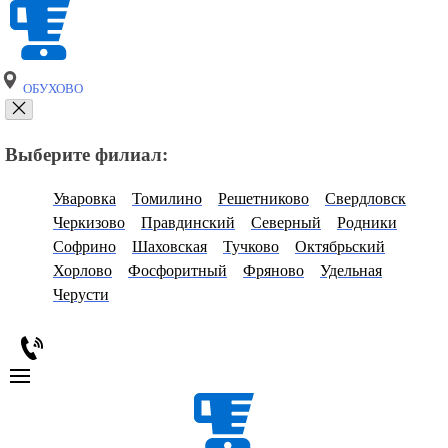
ОБУХОВО
Выберите филиал:
Уваровка
Томилино
Решетниково
Свердловск
Черкизово
Правдинский
Северный
Родники
Софрино
Шаховская
Тучково
Октябрьский
Хорлово
Фосфоритный
Фряново
Удельная
Черусти