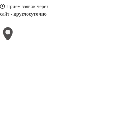
Прием заявок через
сайт -
круглосуточно
ХИМКИ
Выберите филиал:
Икша
Бобров
Шаховская
Зеленоградск
Северный
Октябрьский
Богородское
Запрудная
Решетниково
8(800)886486
Заказать звонок
Блендеры в Химках
Виды
Назначение
Цены
Сотрудничество
Контакт