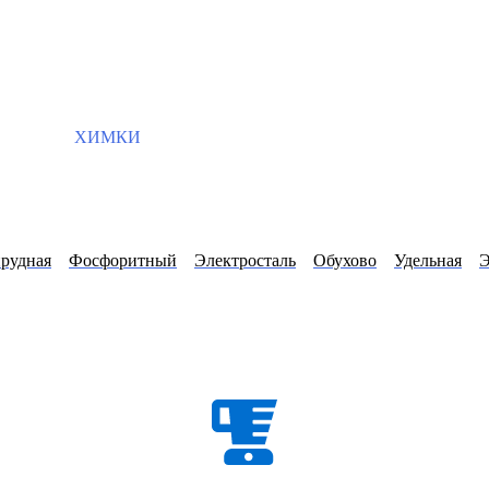
ХИМКИ
прудная
Фосфоритный
Электросталь
Обухово
Удельная
Э