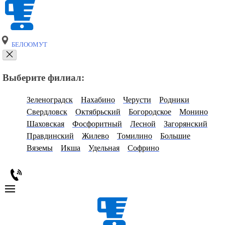
БЕЛООМУТ
Выберите филиал:
Зеленоградск
Нахабино
Черусти
Родники
Свердловск
Октябрьский
Богородское
Монино
Шаховская
Фосфоритный
Лесной
Загорянский
Правдинский
Жилево
Томилино
Большие
Вяземы
Икша
Удельная
Софрино