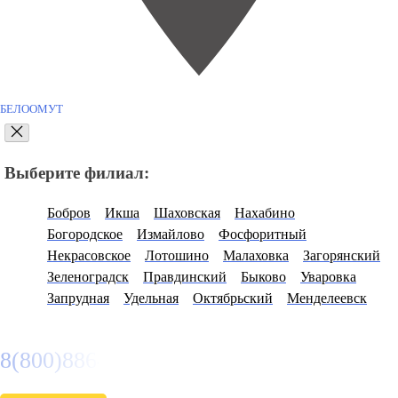
БЕЛООМУТ
Выберите филиал:
Бобров
Икша
Шаховская
Нахабино
Богородское
Измайлово
Фосфоритный
Некрасовское
Лотошино
Малаховка
Загорянский
Зеленоградск
Правдинский
Быково
Уваровка
Запрудная
Удельная
Октябрьский
Менделеевск
8(800)886486