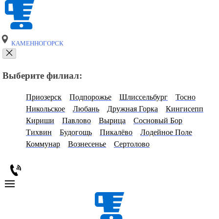
КАМЕННОГОРСК
Выберите филиал:
Приозерск
Подпорожье
Шлиссельбург
Тосно
Никольское
Любань
Дружная Горка
Кингисепп
Кириши
Павлово
Вырица
Сосновый Бор
Тихвин
Будогощь
Пикалёво
Лодейное Поле
Коммунар
Вознесенье
Сертолово