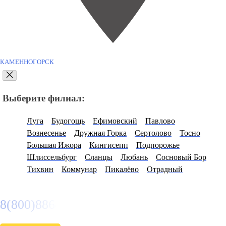
КАМЕННОГОРСК
Выберите филиал:
Луга
Будогощь
Ефимовский
Павлово
Вознесенье
Дружная Горка
Сертолово
Тосно
Большая Ижора
Кингисепп
Подпорожье
Шлиссельбург
Сланцы
Любань
Сосновый Бор
Тихвин
Коммунар
Пикалёво
Отрадный
8(800)886486