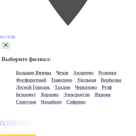
РЕУТОВ
Выберите филиал:
Большие Вяземы
Чехов
Андреево
Родники
Фосфоритный
Томилино
Удельная
Вербилки
Лесной Городок
Талдом
Черкизово
Рузф
Белоомут
Хорлово
Электроугли
Яхрома
Серпухов
Нахабино
Софрино
8(800)886486