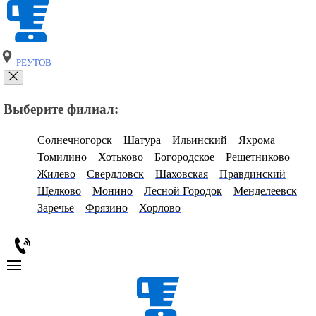
РЕУТОВ
Выберите филиал:
Солнечногорск
Шатура
Ильинский
Яхрома
Томилино
Хотьково
Богородское
Решетниково
Жилево
Свердловск
Шаховская
Правдинский
Щелково
Монино
Лесной Городок
Менделеевск
Заречье
Фрязино
Хорлово