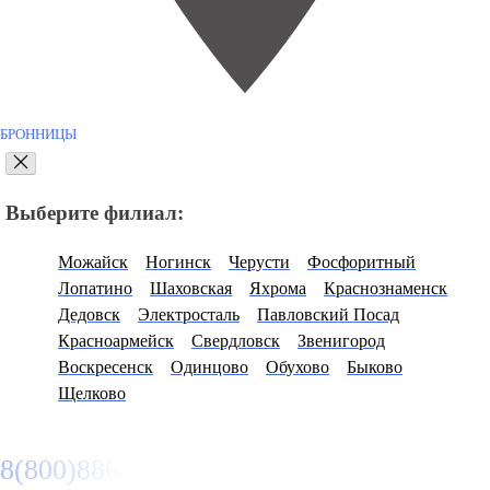
БРОННИЦЫ
Выберите филиал:
Можайск
Ногинск
Черусти
Фосфоритный
Лопатино
Шаховская
Яхрома
Краснознаменск
Дедовск
Электросталь
Павловский Посад
Красноармейск
Свердловск
Звенигород
Воскресенск
Одинцово
Обухово
Быково
Щелково
8(800)886486