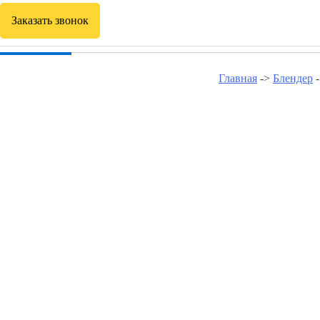
Заказать звонок
Главная
->
Блендер
Блендер в
Блендер в Бутово Северном
Блендер в Зюзино