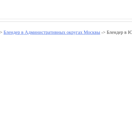
->
Блендер в Административных округах Москвы
-> Блендер в 
 Юго-Западном Округе - www.go
Блендер в Бутово Южном
Блендер в Коньково